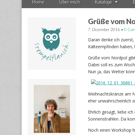
Home
Über mich
Kataloge
B
menu
to
content
Grüße vom No
7. Dezember 2016
•
0 Co
Daran denke ich zuerst,
Kälteempfinden haben, k
Grüße vom Nordpol gibt
Dabei soll es zum Woche
Nun ja, das Wetter kön
Weihnachtskränze am No
eher unwahrscheinlich s
Ehrlich gesagt, liebe ich
Sonnenstrahlen. Da kom
Noch einen Workshop h