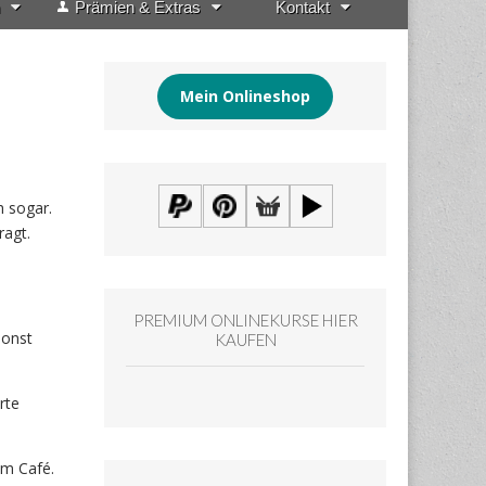
Prämien & Extras
Kontakt
Mein Onlineshop
 sogar.
ragt.
PREMIUM ONLINEKURSE HIER
sonst
KAUFEN
rte
m Café.