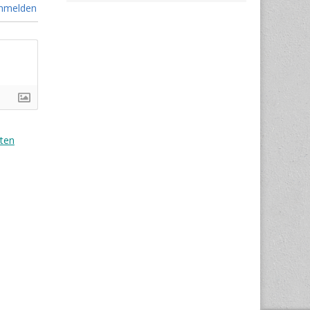
nmelden
ten