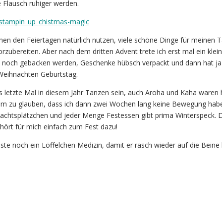
e Flausch ruhiger werden.
chen den Feiertagen natürlich nutzen, viele schöne Dinge für meinen 
rzubereiten. Aber nach dem dritten Advent trete ich erst mal ein klei
en noch gebacken werden, Geschenke hübsch verpackt und dann hat ja
 Weihnachten Geburtstag.
 letzte Mal in diesem Jahr Tanzen sein, auch Aroha und Kaha waren 
um zu glauben, dass ich dann zwei Wochen lang keine Bewegung haben
achtsplätzchen und jeder Menge Festessen gibt prima Winterspeck. 
ört für mich einfach zum Fest dazu!
este noch ein Löffelchen Medizin, damit er rasch wieder auf die Bein