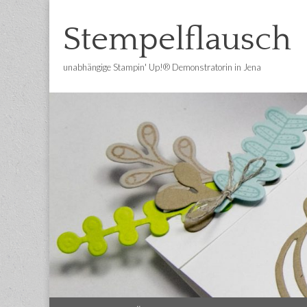
Stempelflausch
unabhängige Stampin' Up!® Demonstratorin in Jena
Main
Skip