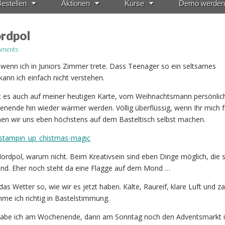
estellen
Aktionen
Kurse
Demo werden
rdpol
mments
 wenn ich in Juniors Zimmer trete. Dass Teenager so ein seltsames
ann ich einfach nicht verstehen.
 es auch auf meiner heutigen Karte, vom Weihnachtsmann persönlich
nende hin wieder wärmer werden. Völlig überflüssig, wenn Ihr mich f
nen wir uns eben höchstens auf dem Basteltisch selbst machen.
rdpol, warum nicht. Beim Kreativsein sind eben Dinge möglich, die 
ind. Eher noch steht da eine Flagge auf dem Mond …
 das Wetter so, wie wir es jetzt haben. Kälte, Raureif, klare Luft und za
me ich richtig in Bastelstimmung.
abe ich am Wochenende, dann am Sonntag noch den Adventsmarkt i