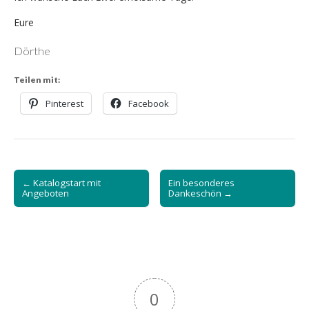
Eure
Dörthe
Teilen mit:
Pinterest
Facebook
Post
← Katalogstart mit
Ein besonderes
navigation
Angeboten
Dankeschön →
0