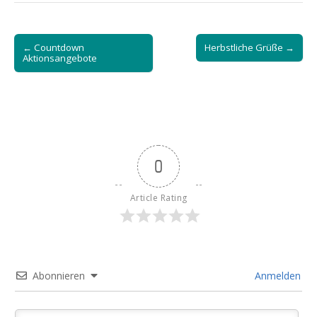
Post
← Countdown
Herbstliche Grüße →
navigation
Aktionsangebote
0
Article Rating
Abonnieren
Anmelden