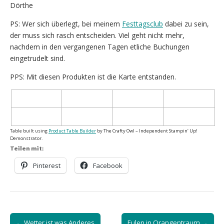
Dörthe
PS: Wer sich überlegt, bei meinem
Festtagsclub
dabei zu sein,
der muss sich rasch entscheiden. Viel geht nicht mehr,
nachdem in den vergangenen Tagen etliche Buchungen
eingetrudelt sind.
PPS: Mit diesen Produkten ist die Karte entstanden.
Table built using
Product Table Builder
by The Crafty Owl – Independent Stampin‘ Up!
Demonstrator.
Teilen mit:
Pinterest
Facebook
Post
← Wetter ist was Anderes
Eulen in Orangentraum →