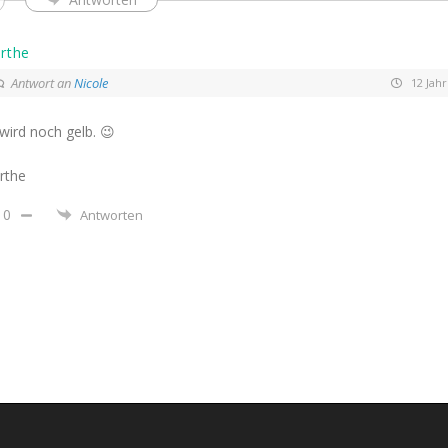
rthe
Antwort an
Nicole
12 Jahr
wird noch gelb. 😉
rthe
0
Antworten