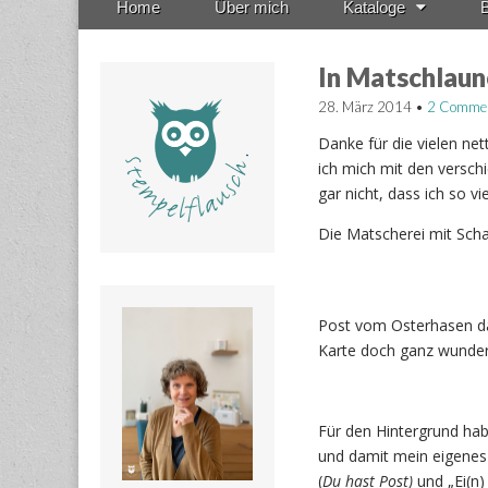
Home
Über mich
Kataloge
B
menu
to
content
In Matschlaun
28. März 2014
•
2 Comme
Danke für die vielen n
ich mich mit den versch
gar nicht, dass ich so vi
Die Matscherei mit Scha
Post vom Osterhasen dar
Karte doch ganz wunder
Für den Hintergrund ha
und damit mein eigenes
(
Du hast Post)
und „Ei(n)