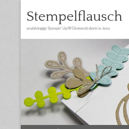
Stempelflausch
unabhängige Stampin' Up!® Demonstratorin in Jena
Main
Skip