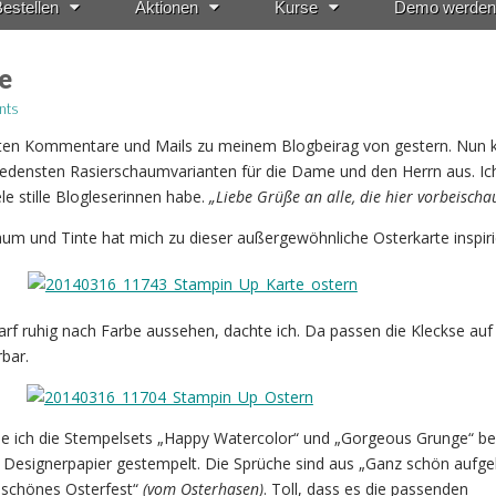
estellen
Aktionen
Kurse
Demo werden
e
nts
etten Kommentare und Mails zu meinem Blogbeirag von gestern. Nun 
iedensten Rasierschaumvarianten für die Dame und den Herrn aus. Ic
ele stille Blogleserinnen habe.
„Liebe Grüße an alle, die hier vorbeischa
um und Tinte hat mich zu dieser außergewöhnliche Osterkarte inspirie
f ruhig nach Farbe aussehen, dachte ich. Da passen die Kleckse auf
bar.
be ich die Stempelsets „Happy Watercolor“ und „Gorgeous Grunge“ be
 Designerpapier gestempelt. Die Sprüche sind aus „Ganz schön aufge
 schönes Osterfest“
(vom Osterhasen)
. Toll, dass es die passenden