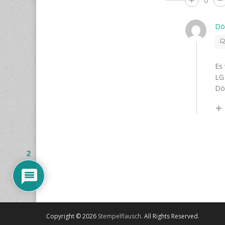
Dö
Es 
LG
Dö
2
Copyright © 2026
Stempelflausch
. All Rights Reserved.