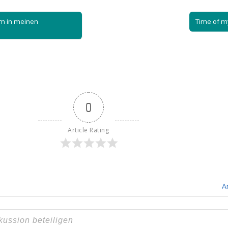
m in meinen
Time of my
0
Article Rating
A