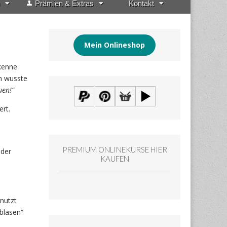
Prämien & Extras
Kontakt
Mein Onlineshop
kenne
h wusste
uen!“
rt.
PREMIUM ONLINEKURSE HIER
 der
KAUFEN
nutzt
blasen“