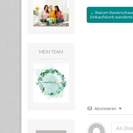
Post
← Warum Rasierschau
navigation
Einkaufskorb wanderte
MEIN TEAM
Abonnieren