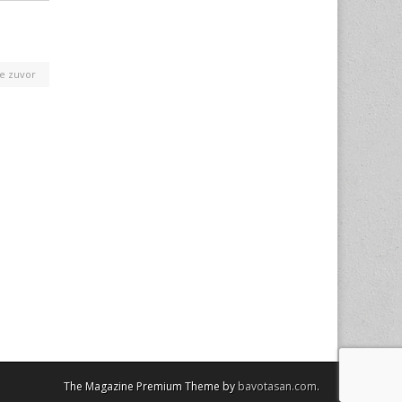
e zuvor
The Magazine Premium Theme by
bavotasan.com
.