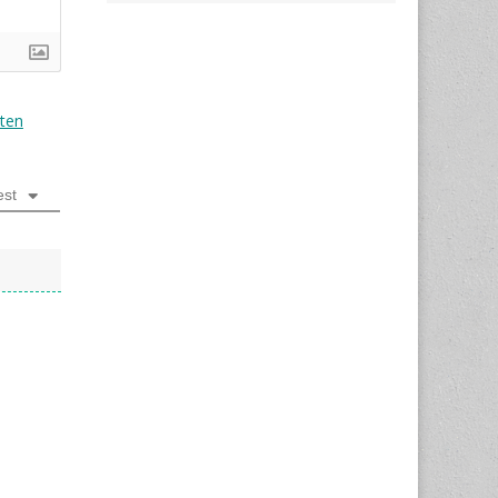
ten
est