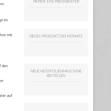
PAPIER 15% PREISWERTER
rn.
p! im
chon mit
NEUES PRODUKT DES MONATS
f den
NEUE HEISSFOLIENMASCHINE
BESTELLEN
der
ster auf