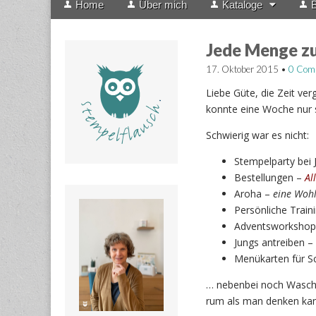
Home
Über mich
Kataloge
B
menu
to
content
Jede Menge zu
17. Oktober 2015
•
0 Com
Liebe Güte, die Zeit ve
konnte eine Woche nur 
Schwierig war es nicht:
Stempelparty bei 
Bestellungen –
Al
Aroha –
eine Wohl
Persönliche Train
Adventsworkshop 
Jungs antreiben –
Menükarten für S
… nebenbei noch Wasch
rum als man denken kan