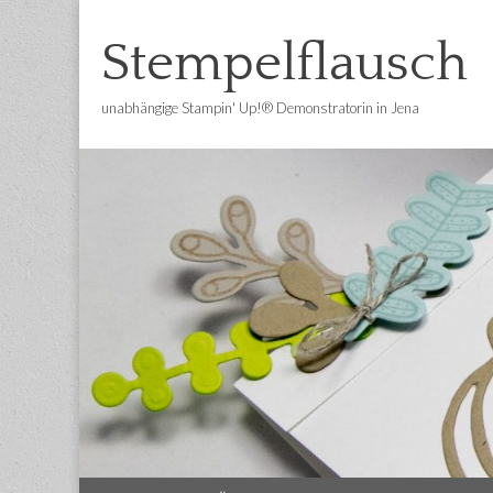
Stempelflausch
unabhängige Stampin' Up!® Demonstratorin in Jena
Main
Skip