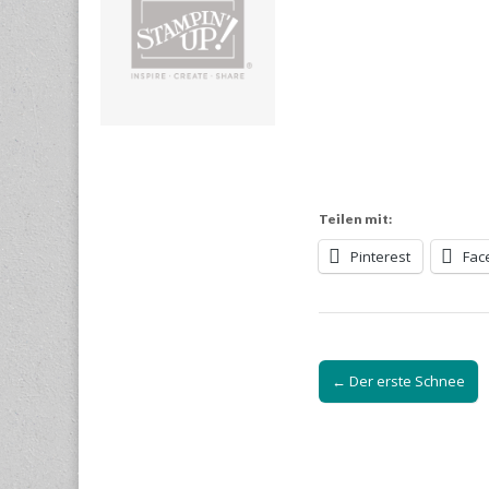
Teilen mit:
Pinterest
Fac
Post
← Der erste Schnee
navigation