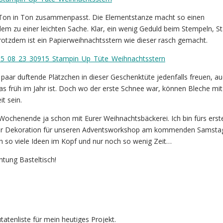
es Ton in Ton zusammenpasst. Die Elementstanze macht so einen
m zu einer leichten Sache. Klar, ein wenig Geduld beim Stempeln, S
 trotzdem ist ein Papierweihnachtsstern wie dieser rasch gemacht.
 paar duftende Plätzchen in dieser Geschenktüte jedenfalls freuen, a
 früh im Jahr ist. Doch wo der erste Schnee war, können Bleche mit
t sein.
am Wochenende ja schon mit Eurer Weihnachtsbäckerei. Ich bin fürs ers
 der Dekoration für unseren Adventsworkshop am kommenden Samsta
ch so viele Ideen im Kopf und nur noch so wenig Zeit…
htung Basteltisch!
tatenliste für mein heutiges Projekt.