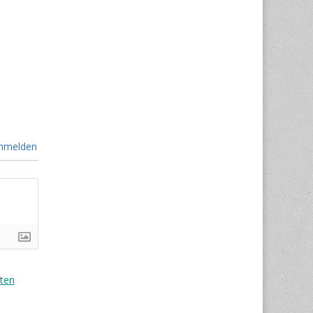
nmelden
ten