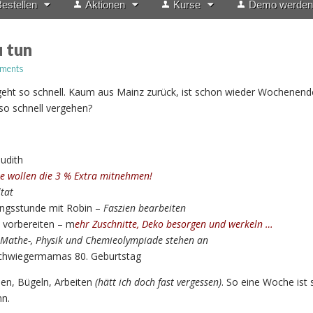
estellen
Aktionen
Kurse
Demo werden
 tun
ments
rgeht so schnell. Kaum aus Mainz zurück, ist schon wieder Wochenend
so schnell vergehen?
Judith
le wollen die 3 % Extra mitnehmen!
tat
ingsstunde mit Robin –
Faszien bearbeiten
vorbereiten – m
ehr Zuschnitte, Deko besorgen und werkeln …
Mathe-, Physik und Chemieolympiade stehen an
chwiegermamas 80. Geburtstag
en, Bügeln, Arbeiten
(hätt ich doch fast vergessen)
. So eine Woche ist 
n.