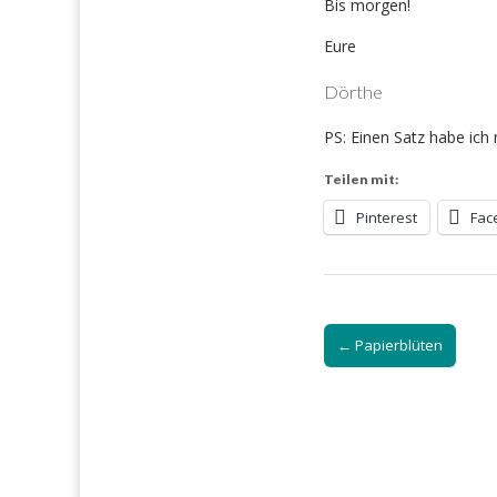
Bis morgen!
Eure
Dörthe
PS: Einen Satz habe ich
Teilen mit:
Pinterest
Fac
Post
← Papierblüten
navigation