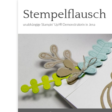
Stempelflausch
unabhängige Stampin' Up!® Demonstratorin in Jena
Main
Skip