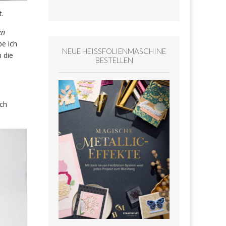
t.
en
be ich
NEUE HEISSFOLIENMASCHINE
 die
BESTELLEN
ich