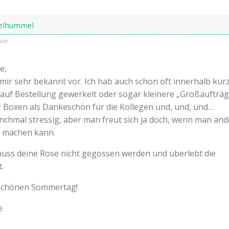
elhummel
vor
e,
ir sehr bekannt vor. Ich hab auch schon oft innerhalb kür
 auf Bestellung gewerkelt oder sogar kleinere „Großaufträ
r Boxen als Dankeschön für die Kollegen und, und, und…
nchmal stressig, aber man freut sich ja doch, wenn man an
e machen kann.
uss deine Rose nicht gegossen werden und überlebt die
.
schönen Sommertag!
e