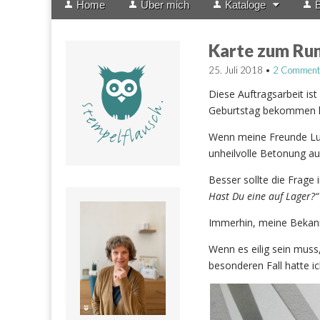
Home
Über mich
Kataloge
B
menu
to
content
Karte zum Ru
25. Juli 2018
•
2 Comment
Diese Auftragsarbeit ist 
Geburtstag bekommen h
Wenn meine Freunde Luf
unheilvolle Betonung a
Besser sollte die Frage 
Hast Du eine auf Lager?“
Immerhin, meine Bekannt
Wenn es eilig sein muss,
besonderen Fall hatte i