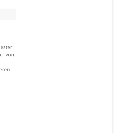
zester
ge“ von
deren