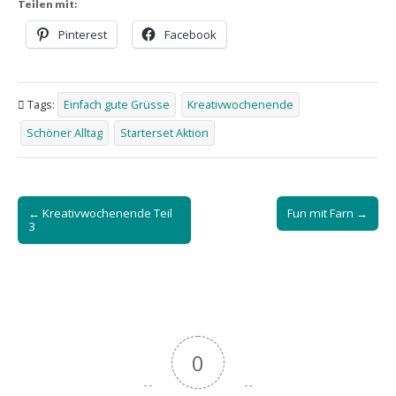
Teilen mit:
Pinterest
Facebook
Tags:
Einfach gute Grüsse
Kreativwochenende
Schöner Alltag
Starterset Aktion
Post
← Kreativwochenende Teil
Fun mit Farn →
navigation
3
0