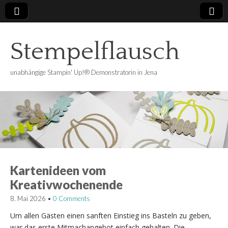
Stempelflausch
unabhängige Stampin' Up!® Demonstratorin in Jena
Kartenideen vom
Kreativwochenende
8. Mai 2026
•
0 Comments
Um allen Gästen einen sanften Einstieg ins Basteln zu geben,
war das erste Mitmachangebot einfach gehalten. Die