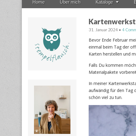
Home
Über mich
Kataloge
B
menu
to
content
Kartenwerkst
31. Januar 2024
•
4 Comm
Bevor Ende Februar mein
einmal beim Tag der off
Karten herstellen und 
Falls Du kommen möchtes
Materialpakete vorbere
In meiner Kartenwerksta
aufwändig für den Tag d
schön viel zu tun.