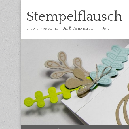
Stempelflausch
unabhängige Stampin' Up!® Demonstratorin in Jena
Main
Skip