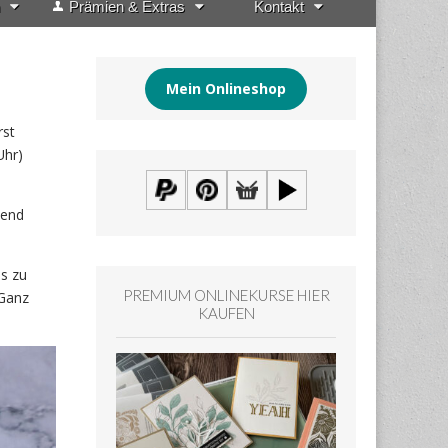
Prämien & Extras
Kontakt
Mein Onlineshop
rst
Uhr)
hend
as zu
PREMIUM ONLINEKURSE HIER
 Ganz
KAUFEN