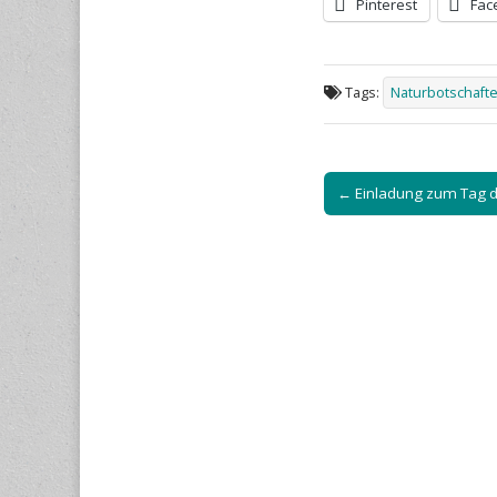
Pinterest
Fac
Tags:
Naturbotschaft
Post
← Einladung zum Tag d
navigation