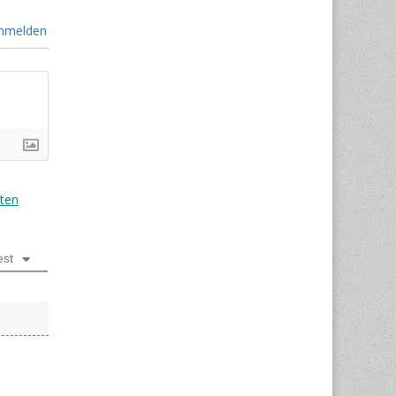
nmelden
ten
est