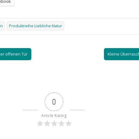
ebook
en
Produktreihe Liebliche Natur
er offenen Tür
Kleine Überras
0
Article Rating