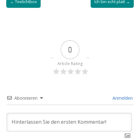
← Teelichtbox
Ich bin echt platt →
navigation
0
Article Rating
Abonnieren
Anmelden