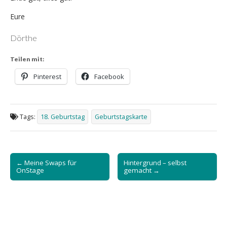
Eure
Dörthe
Teilen mit:
Pinterest
Facebook
Tags:
18. Geburtstag
Geburtstagskarte
Post
← Meine Swaps für
Hintergrund – selbst
navigation
OnStage
gemacht →