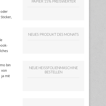
PAPIER 15% PREISWERTER
 oder
Sticker,
NEUES PRODUKT DES MONATS
le
book-
lches
emo bin
NEUE HEISSFOLIENMASCHINE
, von
BESTELLEN
 ja mit