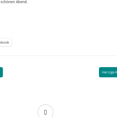
 schönen Abend.
ebook
Herzige 
0