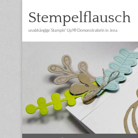
Stempelflausch
unabhängige Stampin' Up!® Demonstratorin in Jena
Main
Skip