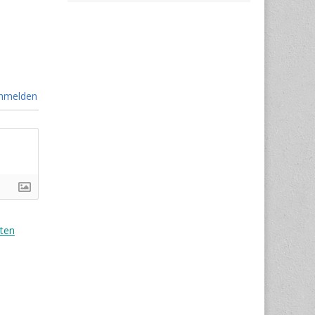
nmelden
ten