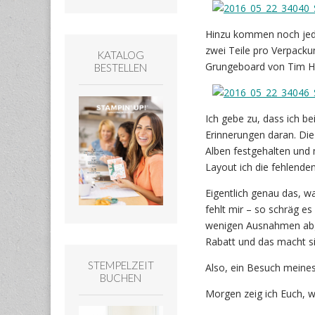
Hinzu kommen noch jed
zwei Teile pro Verpackun
KATALOG
Grungeboard von Tim Ho
BESTELLEN
Ich gebe zu, dass ich be
Erinnerungen daran. Die
Alben festgehalten und
Layout ich die fehlende
Eigentlich genau das, w
fehlt mir – so schräg e
wenigen Ausnahmen abge
Rabatt und das macht s
STEMPELZEIT
Also, ein Besuch meine
BUCHEN
Morgen zeig ich Euch, w