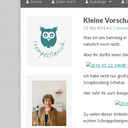
Home
Über mich
Kataloge
B
menu
to
content
Kleine Vorsch
23. Mai 2016
•
0 Commen
Was ich am Samstag in 
natürlich noch nicht.
Aber Ihr dürfte einen Bl
Ich habe nicht nur groß
Scrapbooking-Schätze.
Hier seht Ihr zum Beispi
Zu vielen dieser Embeli
echten Schnäppchenpre