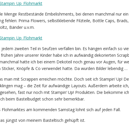
e Menge Restbestände Embelishments, bei denen manchmal nur ein
g fehlen: Prima Flowers, selbstklebende Filzteile, Bottle Caps, Brads, 
ltz, Bänder u.v.m.
i jedem zweiten Teil in Seufzen verfallen bin. Es hängen einfach so vie
 frühen Jahre unserer Kinder habe ich in aufwändig dekorierten Scrap
 manchmal hatte ich bei einem Dekoteil noch genau vor Augen, für we
n Sticker, Knöpfe & Co verwendet hatte. Da wurden Bilder lebendig …
as man mit Scrappen erreichen möchte. Doch seit ich Stampin‘ Up! D
s klingen mag – die Zeit für aufwändige Layouts. Außerdem arbeite ich
sehen, fast nur noch mit Stampin‘ Up! Produkten. Die bekomme ich
ich beim Bastelbudget schon sehr bemerkbar.
s Flohmarktes am kommenden Samstag lohnt sich auf jeden Fall.
as jüngst von meinem Basteltisch gehüpft ist.