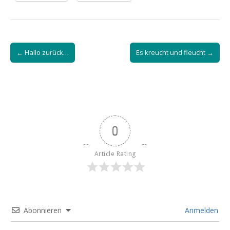
Post
← Hallo zurück…
Es kreucht und fleucht →
navigation
0
Article Rating
Abonnieren
Anmelden