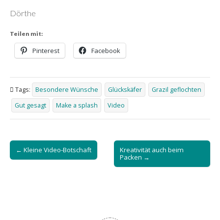
Dörthe
Teilen mit:
Pinterest
Facebook
Tags:
Besondere Wünsche
Glückskäfer
Grazil geflochten
Gut gesagt
Make a splash
Video
Post
← Kleine Video-Botschaft
Kreativität auch beim
navigation
Packen →