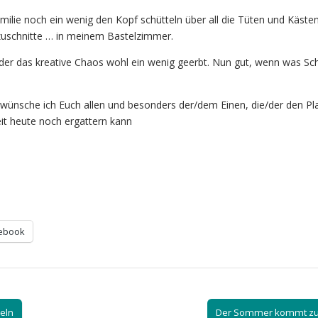
milie noch ein wenig den Kopf schütteln über all die Tüten und Kästen
uschnitte … in meinem Bastelzimmer.
nder das kreative Chaos wohl ein wenig geerbt. Nun gut, wenn was S
ünsche ich Euch allen und besonders der/dem Einen, die/der den Pla
it heute noch ergattern kann
ebook
eln
Der Sommer kommt zu