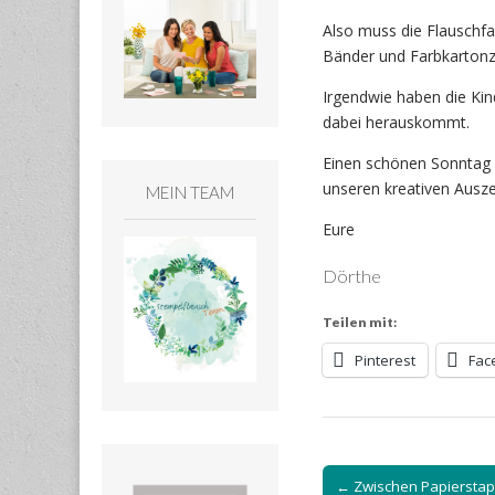
Also muss die Flauschfa
Bänder und Farbkartonz
Irgendwie haben die Ki
dabei herauskommt.
Einen schönen Sonntag w
unseren kreativen Ausze
MEIN TEAM
Eure
Dörthe
Teilen mit:
Pinterest
Fac
Post
← Zwischen Papierstap
navigation