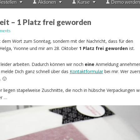
estellen
Aktionen
Kurse
Demo werden
eit – 1 Platz frei geworden
ments
t dem Wort zum Sonntag, sondern mit der Nachricht, dass für den
Helga, Yvonne und mir am 28. Oktober
1 Platz frei geworden
ist.
leider arbeiten. Dadurch können wir noch
eine
Anmeldung annehmen
 melde Dich ganz schnell über das
Kontaktformular
bei mir. Wer zuer
. 🙂
 liegen stapelweise Zuschnitte, die noch in hübsche Verpackungen 
er …