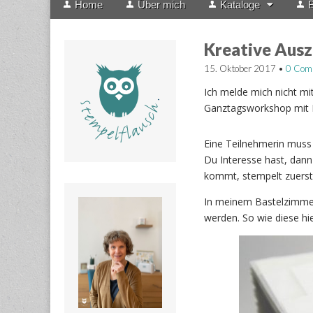
Home
Über mich
Kataloge
B
menu
to
content
Kreative Ausz
15. Oktober 2017
•
0 Com
Ich melde mich nicht mi
Ganztagsworkshop mit 
Eine Teilnehmerin muss 
Du Interesse hast, dann
kommt, stempelt zuerst
In meinem Bastelzimmer
werden. So wie diese hi