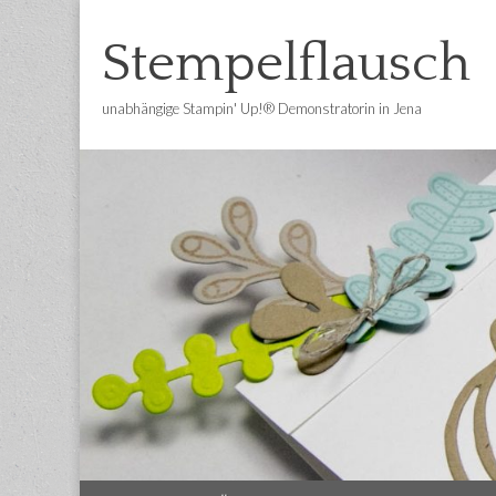
Stempelflausch
unabhängige Stampin' Up!® Demonstratorin in Jena
Main
Skip