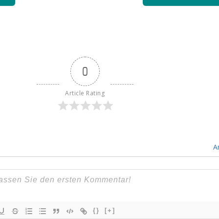
0
Article Rating
A
{}
[+]