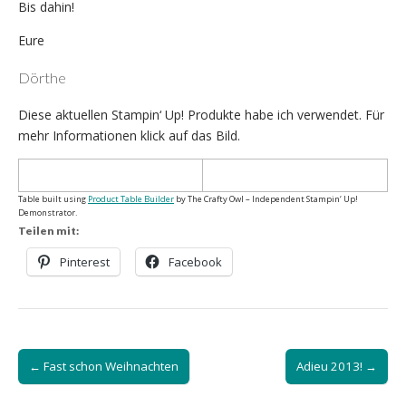
Bis dahin!
Eure
Dörthe
Diese aktuellen Stampin‘ Up! Produkte habe ich verwendet. Für
mehr Informationen klick auf das Bild.
Table built using
Product Table Builder
by The Crafty Owl – Independent Stampin‘ Up!
Demonstrator.
Teilen mit:
Pinterest
Facebook
Post
← Fast schon Weihnachten
Adieu 2013! →
navigation