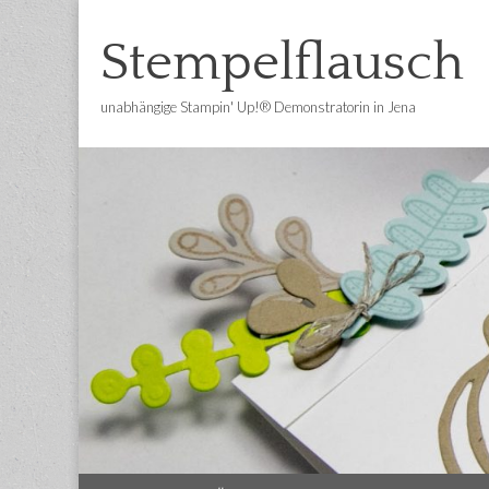
Stempelflausch
unabhängige Stampin' Up!® Demonstratorin in Jena
Main
Skip