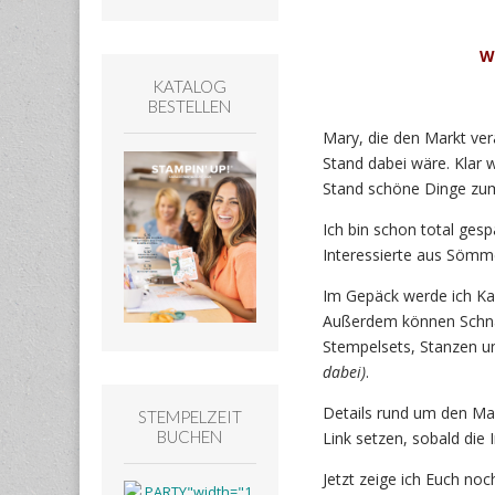
W
KATALOG
BESTELLEN
Mary, die den Markt ver
Stand dabei wäre. Klar w
Stand schöne Dinge zum
Ich bin schon total gesp
Interessierte aus Söm
Im Gepäck werde ich Ka
Außerdem können Schnäp
Stempelsets, Stanzen u
dabei)
.
Details rund um den Mar
STEMPELZEIT
BUCHEN
Link setzen, sobald die I
Jetzt zeige ich Euch no