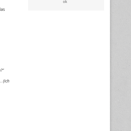
das
?“
g…
(Ich