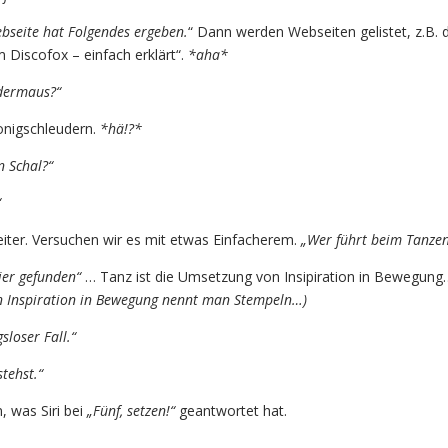
ebseite hat Folgendes ergeben.
“ Dann werden Webseiten gelistet, z.B. 
 Discofox – einfach erklärt“.
*aha*
udermaus?“
onigschleudern.
*hä!?*
 Schal?“
“
iter. Versuchen wir es mit etwas Einfacherem.
„Wer führt beim Tanzen
ier gefunden“
… Tanz ist die Umsetzung von Insipiration in Bewegun
n Inspiration in Bewegung nennt man Stempeln…)
sloser Fall.“
tehst.“
, was Siri bei
„Fünf, setzen!“
geantwortet hat.