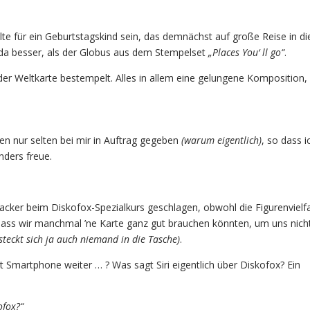
llte für ein Geburtstagskind sein, das demnächst auf große Reise in d
da besser, als der Globus aus dem Stempelset
„Places You‘ ll go“
.
der Weltkarte bestempelt. Alles in allem eine gelungene Komposition, 
n nur selten bei mir in Auftrag gegeben
(warum eigentlich)
, so dass 
nders freue.
acker beim Diskofox-Spezialkurs geschlagen, obwohl die Figurenvielfa
dass wir manchmal ’ne Karte ganz gut brauchen könnten, um uns nich
steckt sich ja auch niemand in die Tasche)
.
martphone weiter … ? Was sagt Siri eigentlich über Diskofox? Ein
ofox?“