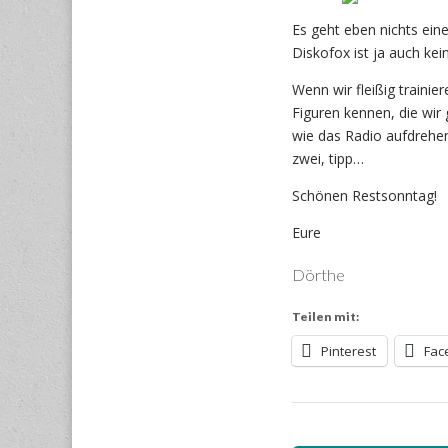
Es geht eben nichts ein
Diskofox ist ja auch kei
Wenn wir fleißig trainie
Figuren kennen, die wir 
wie das Radio aufdrehen
zwei, tipp…
Schönen Restsonntag!
Eure
Dörthe
Teilen mit:
Pinterest
Fac
Post