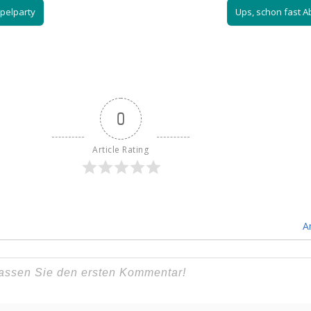
pelparty
Ups, schon fast 
0
Article Rating
A