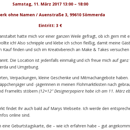
Samstag, 11. März 2017 13:00 – 18:00
erk ohne Namen / Auenstraße 3, 99610 Sömmerda
Eintritt: 3 €
anstaltet hatte mich vor einer ganzen Weile gefragt, ob ich gern mit 
ollte ich! Also schnipple und klebe ich schon fleißig, damit meine Gä
 Kauf finden und sich im Kreativbereich an Make & Takes versuchen
annt. Die Location ist jedenfalls einmalig und ich freue mich auf ganz 
merda und Umgebung.
rten, Verpackungen, kleine Geschenke und Mitmachangebote haben.
pchenjäger und -jägerinnen in meinen Flohmarktkisten nach gebra
nd Framelits stöbern
(12×12″ Designerpapiere habe ich am 11. März eb
kt findet Ihr auch bald auf Marys Webseite. Ich werde den entsprec
nfos online sind.
ch eine Geburtstagskarte, die – wie ich erfahren habe – gut angekomme