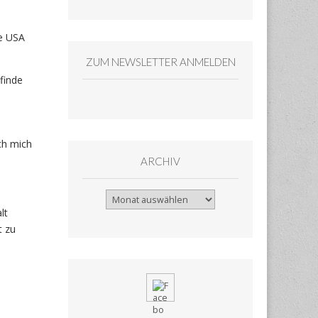
ie USA
ZUM NEWSLETTER ANMELDEN
finde
ich mich
ARCHIV
Archiv
lt
t zu