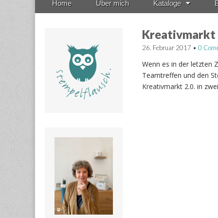
Home
Über mich
Kataloge
B
menu
to
content
Kreativmarkt 
26. Februar 2017
•
0 Com
Wenn es in der letzten 
Teamtreffen und den St
Kreativmarkt 2.0.
in zwe