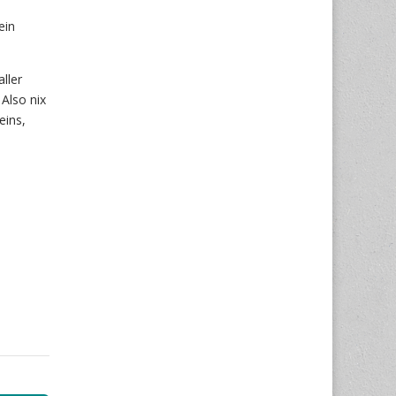
ein
ller
Also nix
eins,