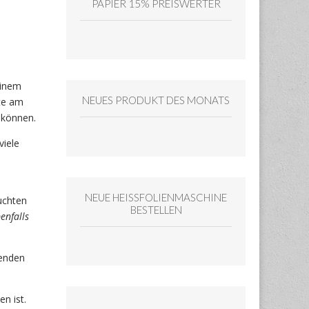
PAPIER 15% PREISWERTER
einem
NEUES PRODUKT DES MONATS
ste am
 können.
viele
NEUE HEISSFOLIENMASCHINE
uchten
BESTELLEN
enfalls
henden
n ist.