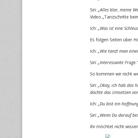
Siri:
„Alles klar, meine W
Video „Tanzschritte beim
Ich:
„Was ist eine Schle
Es folgen Seiten über H
Ich:
„Wie tanzt man einen
Siri:
„Interessante Frage.
So kommen wir nicht we
Siri:
„Okay, ich hab das h
dachte das Umsetzen vo
Ich:
„Du bist ein hoffnung
Siri:
„Wenn Du darauf bes
Ihr möchtet nicht wissen