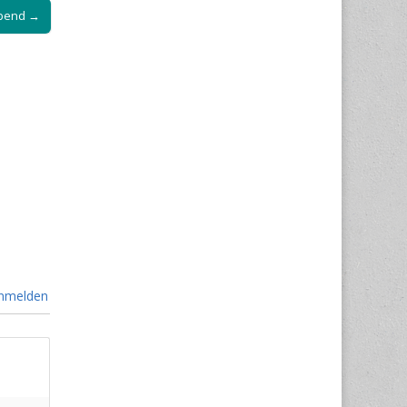
Abend →
nmelden