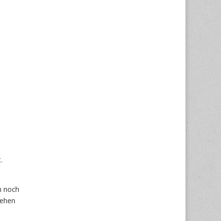
.
h noch
gehen