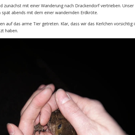
d zunächst mit einer Wanderung nach Drackendorf vertrieben. Unser
 spät abends mit dem einer wandernden Erdkröte.
n auf das arme Tier getreten. Klar, dass wir das Kerlchen vorsichtig 
zt haben.