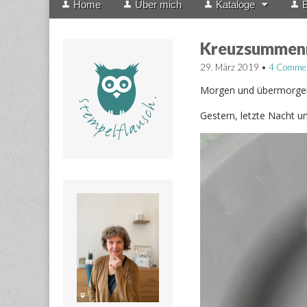
Home
Über mich
Kataloge
B
menu
to
content
Kreuzsummenr
29. März 2019
•
4 Comme
Morgen und übermorgen 
Gestern, letzte Nacht u