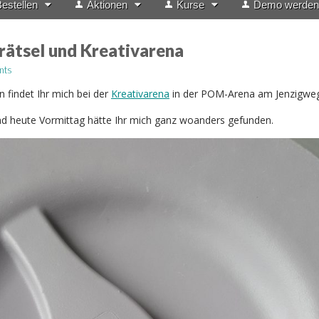
estellen
Aktionen
Kurse
Demo werden
ätsel und Kreativarena
nts
findet Ihr mich bei der
Kreativarena
in der POM-Arena am Jenzigweg 
nd heute Vormittag hätte Ihr mich ganz woanders gefunden.