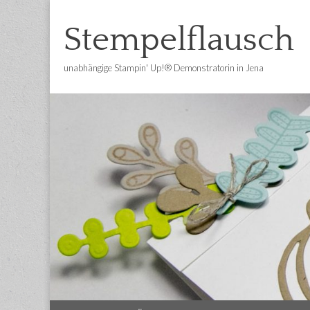
Stempelflausch
unabhängige Stampin' Up!® Demonstratorin in Jena
Main
Skip