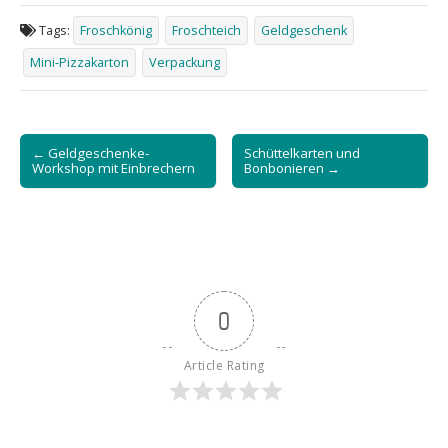
Tags:
Froschkönig
Froschteich
Geldgeschenk
Mini-Pizzakarton
Verpackung
Post
← Geldgeschenke-
Schüttelkarten und
navigation
Workshop mit Einbrechern
Bonbonieren →
0
Article Rating