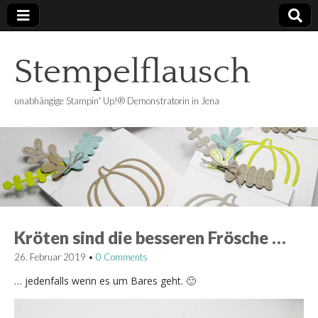
Stempelflausch
unabhängige Stampin' Up!® Demonstratorin in Jena
Kröten sind die besseren Frösche …
26. Februar 2019
•
0 Comments
… jedenfalls wenn es um Bares geht. 🙂