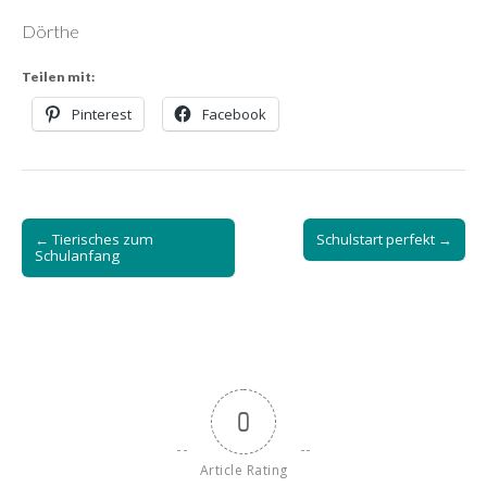
Dörthe
Teilen mit:
Pinterest
Facebook
Post
← Tierisches zum
Schulstart perfekt →
navigation
Schulanfang
0
Article Rating