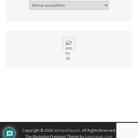
Archiv
Copyright © 2026
Stempelflausch
. All Rights Reserved.
The Magazine Premium Theme by
bavotasan.com
.