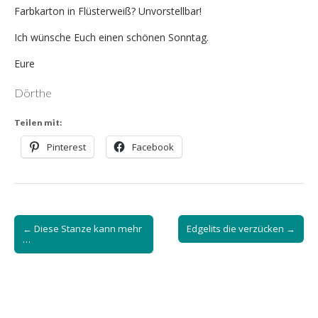
Farbkarton in Flüsterweiß? Unvorstellbar!
Ich wünsche Euch einen schönen Sonntag.
Eure
Dörthe
Teilen mit:
Pinterest
Facebook
Post
← Diese Stanze kann mehr
Edgelits die verzücken →
navigation
…