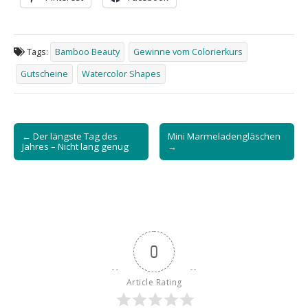
Tags:
Bamboo Beauty
Gewinne vom Colorierkurs
Gutscheine
Watercolor Shapes
Post
← Der längste Tag des
Mini Marmeladengläschen
navigation
Jahres – Nicht lang genug
→
0
Article Rating