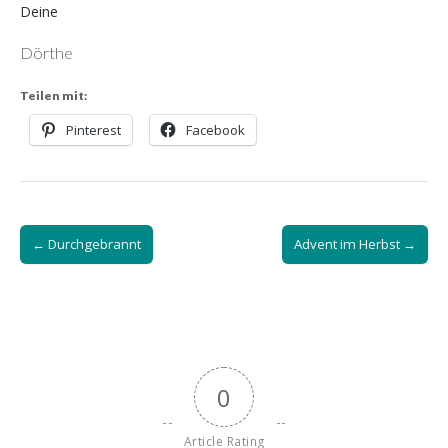
Deine
Dörthe
Teilen mit:
Pinterest
Facebook
Post
← Durchgebrannt
Advent im Herbst →
navigation
0
Article Rating