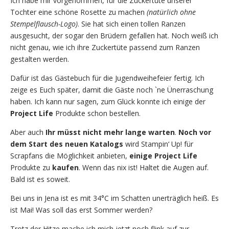
Ich habe mir vorgenommen, für die Zuckertüte unserer
Tochter eine schöne Rosette zu machen
(natürlich ohne
Stempelflausch-Logo)
. Sie hat sich einen tollen Ranzen
ausgesucht, der sogar den Brüdern gefallen hat. Noch weiß ich
nicht genau, wie ich ihre Zuckertüte passend zum Ranzen
gestalten werden.
Dafür ist das Gästebuch für die Jugendweihefeier fertig. Ich
zeige es Euch später, damit die Gäste noch `ne Ünerraschung
haben. Ich kann nur sagen, zum Glück konnte ich einige der
Project Life
Produkte schon bestellen.
Aber auch
Ihr müsst nicht mehr lange warten
.
Noch vor
dem Start des neuen Katalogs
wird Stampin‘ Up! für
Scrapfans die Möglichkeit anbieten,
einige Project Life
Produkte zu
kaufen
. Wenn das nix ist! Haltet die Augen auf.
Bald ist es soweit.
Bei uns in Jena ist es mit 34°C im Schatten unerträglich heiß. Es
ist Mai! Was soll das erst Sommer werden?
Trotz der Hitze mache ich mich jetzt noch flink auf zur