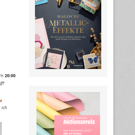
um
20:00
nge
ur
 ich