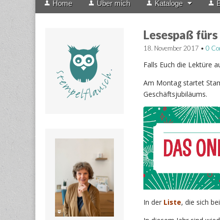
Home
Über mich
Kataloge
B
menu
to
content
Lesespaß für
18. November 2017
•
0 C
Falls Euch die Lektüre a
Am Montag startet Stamp
Geschäftsjubiläums.
In der
Liste
, die sich b