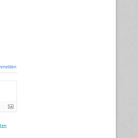
nmelden
ten