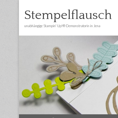
Stempelflausch
unabhängige Stampin' Up!® Demonstratorin in Jena
Main
Skip