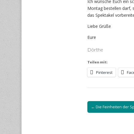
Ich wünsche Euch ein s
Montag bestellen darf, 
das Spektakel vorbereit
Liebe Grüße
Eure
Dörthe
Teilen mit:
Pinterest
Fac
Post
← Die Feinheiten der S
navigation