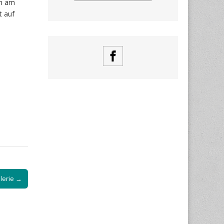
ch am
t auf
lerie →