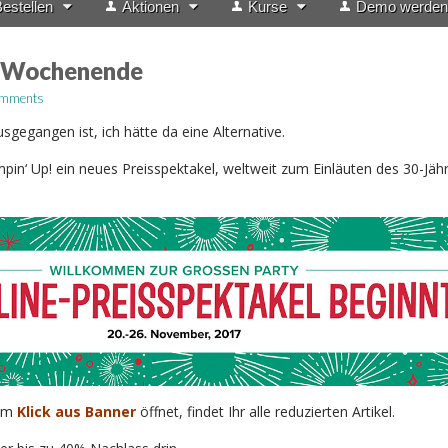
estellen
Aktionen
Kurse
Demo werden
s Wochenende
omments
usgegangen ist, ich hätte da eine Alternative.
in‘ Up! ein neues Preisspektakel, weltweit zum Einläuten des 30-Jäh
eim
Klick aus Banner
öffnet, findet Ihr alle reduzierten Artikel.