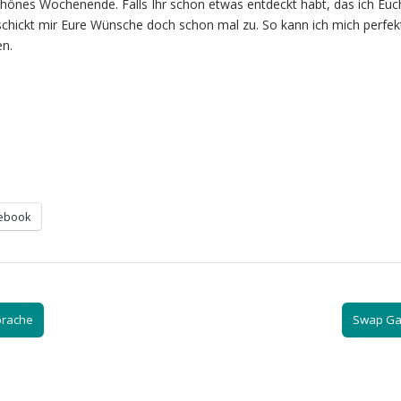
chönes Wochenende. Falls Ihr schon etwas entdeckt habt, das ich Eu
schickt mir Eure Wünsche doch schon mal zu. So kann ich mich perfek
en.
ebook
prache
Swap Ga