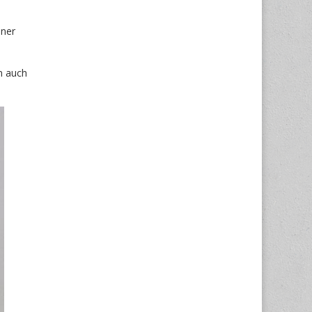
iner
n auch