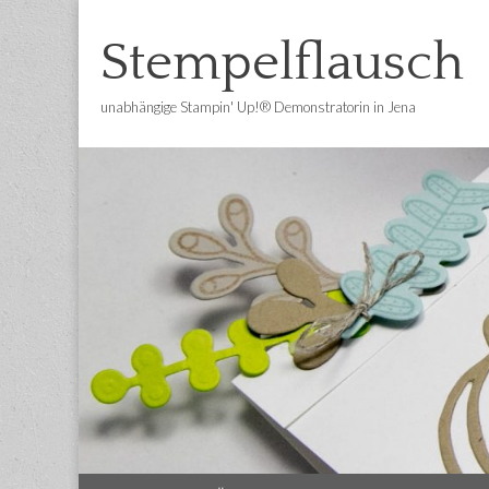
Stempelflausch
unabhängige Stampin' Up!® Demonstratorin in Jena
Main
Skip