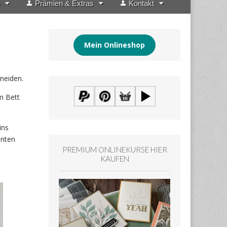
Prämien & Extras
Kontakt
Mein Onlineshop
neiden.
m Bett
ins
nnten
PREMIUM ONLINEKURSE HIER
KAUFEN