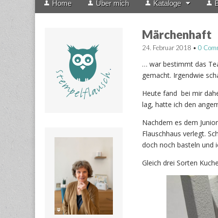
Home
Über mich
Kataloge
B
menu
to
content
Märchenhaft
24. Februar 2018
•
0 Com
… war bestimmt das Tea
gemacht. Irgendwie scha
Heute fand bei mir dahei
lag, hatte ich den ange
Nachdem es dem Junior d
Flauschhaus verlegt. Sc
doch noch basteln und 
Gleich drei Sorten Kuch