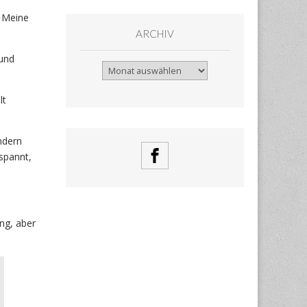
. Meine
ARCHIV
 und
Archiv
lt
ndern
spannt,
ng, aber