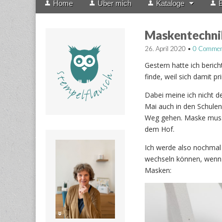
Home
Über mich
Kataloge
B
menu
to
content
Maskentechnik
26. April 2020
•
0 Commen
Gestern hatte ich beric
finde, weil sich damit p
Dabei meine ich nicht d
Mai auch in den Schulen 
Weg gehen. Maske muss n
dem Hof.
Ich werde also nochmal
wechseln können, wenn s
Masken: