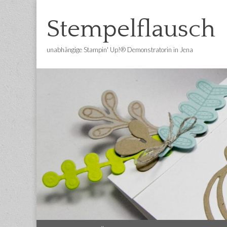
Stempelflausch
unabhängige Stampin' Up!® Demonstratorin in Jena
Main
Skip