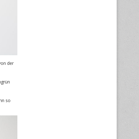
von der
ngrün
enn so