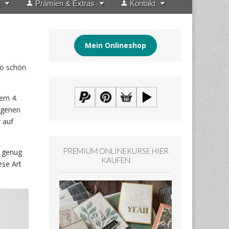
Prämien & Extras
Kontakt
Mein Onlineshop
so schön
dem 4.
eigenen
 auf
PREMIUM ONLINEKURSE HIER
g genug
KAUFEN
ese Art