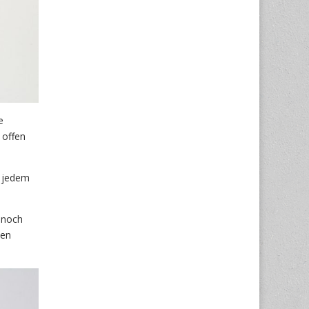
e
 offen
n jedem
 noch
uen