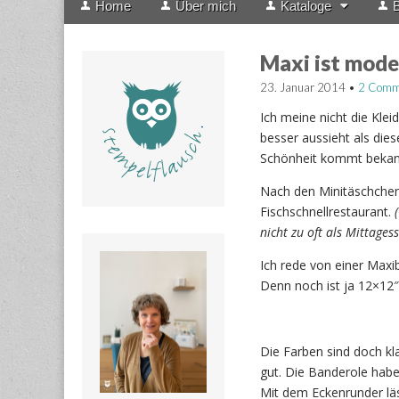
Home
Über mich
Kataloge
B
menu
to
content
Maxi ist mode
23. Januar 2014
•
2 Comm
Ich meine nicht die Kle
besser aussieht als dies
Schönheit kommt bekannt
Nach den Minitäschchen
Fischschnellrestaurant.
nicht zu oft als Mittages
Ich rede von einer Max
Denn noch ist ja 12×12
Die Farben sind doch kla
gut. Die Banderole habe
Mit dem Eckenrunder läs