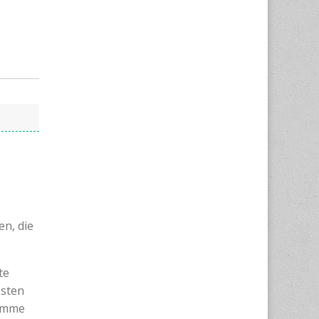
en, die
te
esten
komme