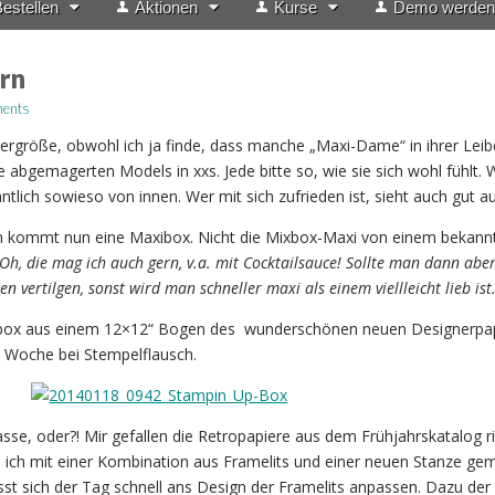
estellen
Aktionen
Kurse
Demo werden
rn
ents
idergröße, obwohl ich ja finde, dass manche „Maxi-Dame“ in ihrer Leib
e abgemagerten Models in xxs. Jede bitte so, wie sie sich wohl fühlt.
lich sowieso von innen. Wer mit sich zufrieden ist, sieht auch gut au
 kommt nun eine Maxibox. Nicht die Mixbox-Maxi von einem bekann
(O
h, die mag ich auch gern, v.a. mit Cocktailsauce! Sollte man dann abe
sen vertilgen, sonst wird man schneller maxi als einem viellleicht li
eb ist.
ibox aus einem 12×12“ Bogen des wunderschönen neuen Designerpap
″ Woche bei Stempelflausch.
sse, oder?! Mir gefallen die Retropapiere aus dem Frühjahrskatalog ri
 ich mit einer Kombination aus Framelits und einer neuen Stanze ge
st sich der Tag schnell ans Design der Framelits anpassen. Dazu der