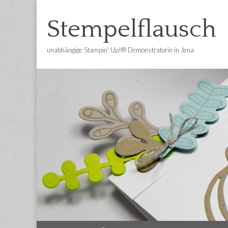
Stempelflausch
unabhängige Stampin' Up!® Demonstratorin in Jena
Main
Skip