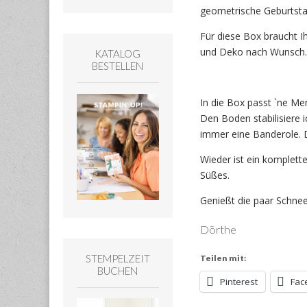
geometrische Geburtsta
Für diese Box braucht I
und Deko nach Wunsch.
KATALOG
BESTELLEN
In die Box passt `ne Me
Den Boden stabilisiere 
immer eine Banderole. Da
Wieder ist ein komplett
Süßes.
Genießt die paar Schne
Dörthe
STEMPELZEIT
Teilen mit:
BUCHEN
Pinterest
Fac