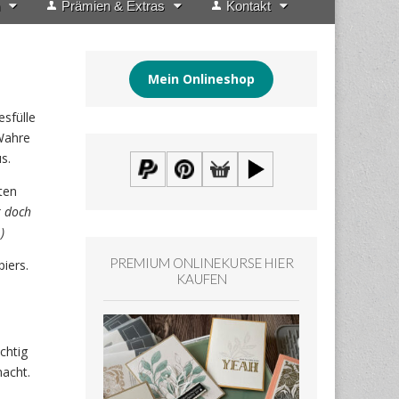
Prämien & Extras
Kontakt
Mein Onlineshop
esfülle
 Wahre
s.
ten
r doch
)
PREMIUM ONLINEKURSE HIER
iers.
KAUFEN
chtig
macht.