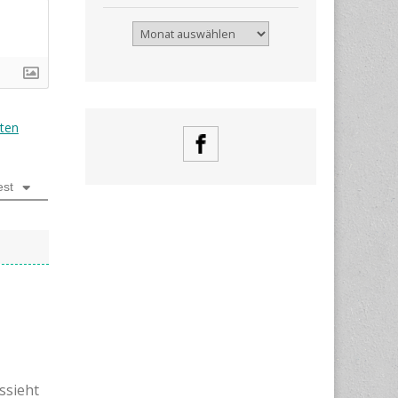
Archiv
ten
est
ussieht