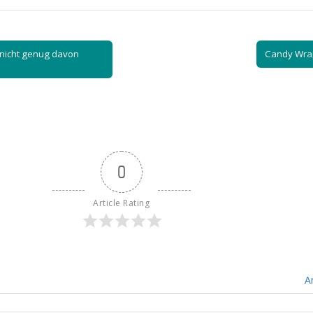
nicht genug davon
Candy Wra
0
Article Rating
A