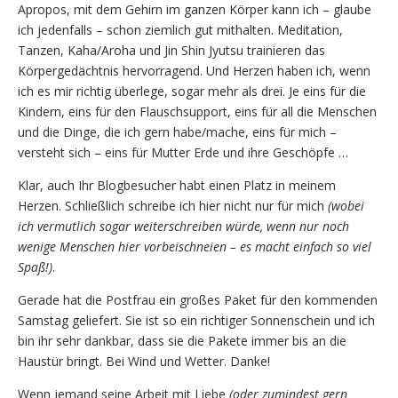
Apropos, mit dem Gehirn im ganzen Körper kann ich – glaube
ich jedenfalls – schon ziemlich gut mithalten. Meditation,
Tanzen, Kaha/Aroha und Jin Shin Jyutsu trainieren das
Körpergedächtnis hervorragend. Und Herzen haben ich, wenn
ich es mir richtig überlege, sogar mehr als drei. Je eins für die
Kindern, eins für den Flauschsupport, eins für all die Menschen
und die Dinge, die ich gern habe/mache, eins für mich –
versteht sich – eins für Mutter Erde und ihre Geschöpfe …
Klar, auch Ihr Blogbesucher habt einen Platz in meinem
Herzen. Schließlich schreibe ich hier nicht nur für mich
(wobei
ich vermutlich sogar weiterschreiben würde, wenn nur noch
wenige Menschen hier vorbeischneien – es macht einfach so viel
Spaß!)
.
Gerade hat die Postfrau ein großes Paket für den kommenden
Samstag geliefert. Sie ist so ein richtiger Sonnenschein und ich
bin ihr sehr dankbar, dass sie die Pakete immer bis an die
Haustür bringt. Bei Wind und Wetter. Danke!
Wenn jemand seine Arbeit mit Liebe
(oder zumindest gern