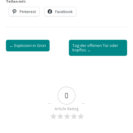
Teilen mit:
Pinterest
Facebook
Post
← Explosion in Grün
Tag der offenen Tür oder
navigation
kopflos →
0
Article Rating