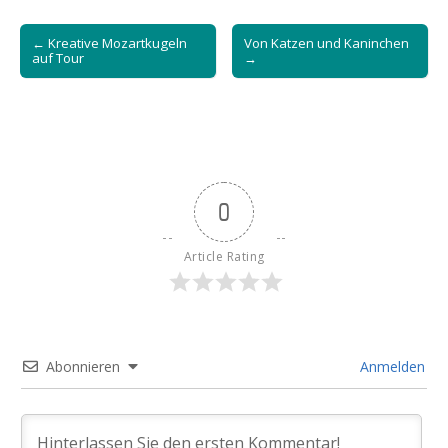
Post
← Kreative Mozartkugeln
Von Katzen und Kaninchen
navigation
auf Tour
→
0
Article Rating
Abonnieren
Anmelden