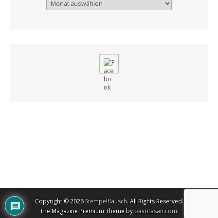
Archiv
Copyright © 2026
Stempelflausch
. All Rights Reserved.
The Magazine Premium Theme by
bavotasan.com
.