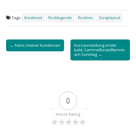
Tags:
Kreativset
Rocklegende
Rockmix
Scraplayout
Post
← Fotos meiner Kundinnen
Kursanmeldung endet
navigation
bald, Sammelbestelltermin
am Sonntag →
0
Article Rating