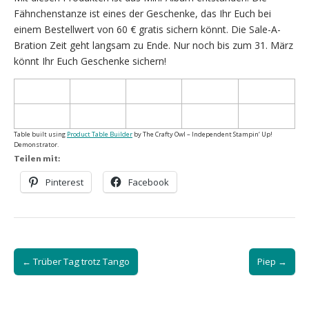
Fähnchenstanze ist eines der Geschenke, das Ihr Euch bei
einem Bestellwert von 60 € gratis sichern könnt. Die Sale-A-
Bration Zeit geht langsam zu Ende. Nur noch bis zum 31. März
könnt Ihr Euch Geschenke sichern!
Table built using
Product Table Builder
by The Crafty Owl – Independent Stampin‘ Up!
Demonstrator.
Teilen mit:
Pinterest
Facebook
Post
← Trüber Tag trotz Tango
Piep →
navigation