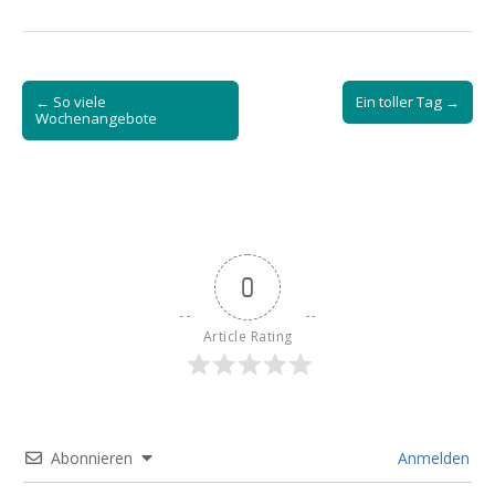
Post
← So viele
Ein toller Tag →
navigation
Wochenangebote
0
Article Rating
Abonnieren
Anmelden