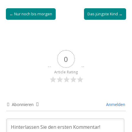
Post
← Nur noch bis morgen
Das jüngste Kind →
navigation
0
Article Rating
Abonnieren
Anmelden