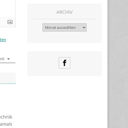
ARCHIV
Archiv
ten
est
echnik
damals