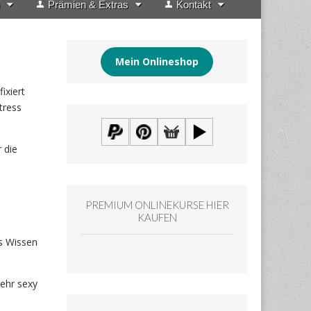
Prämien & Extras
Kontakt
Mein Onlineshop
ixiert
tress
 die
PREMIUM ONLINEKURSE HIER
KAUFEN
as Wissen
sehr sexy