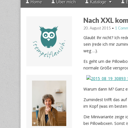
Home
Über mich
Kataloge
B
menu
to
content
Nach XXL ko
20. August 2015
•
1 Comm
Glaubt Ihr nicht? Ich re
sein (rede ich mir zumi
weg …).
Es geht um die Pillowbo
normale Größe verspro
Warum dann M? Ganz ein
Zumindest trifft das au
im Kopf (was im besten F
Die Minivariante zeige 
bei Pillowboxen. Sonst is