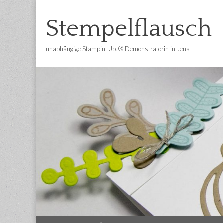
Stempelflausch
unabhängige Stampin' Up!® Demonstratorin in Jena
Main
Skip