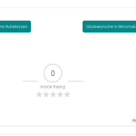
ine Ruhekissen
Glückwünsche in Minzma
0
Article Rating
A