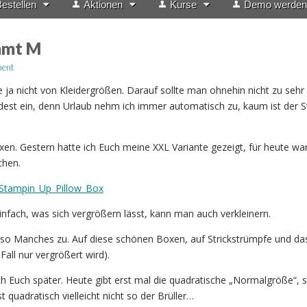
estellen
Aktionen
Kurse
Demo werden
mmt M
ent
de ja nicht von Kleidergrößen. Darauf sollte man ohnehin nicht zu sehr f
ndest ein, denn Urlaub nehm ich immer automatisch zu, kaum ist der S
xen. Gestern hatte ich Euch meine XXL Variante gezeigt, für heute war
chen.
fach, was sich vergrößern lässt, kann man auch verkleinern.
f so Manches zu. Auf diese schönen Boxen, auf Strickstrümpfe und d
all nur vergrößert wird).
ich Euch später. Heute gibt erst mal die quadratische „Normalgröße“, 
t quadratisch vielleicht nicht so der Brüller…