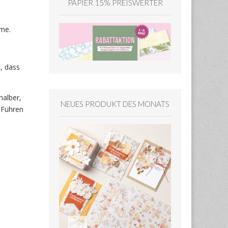
PAPIER 15% PREISWERTER
rme.
, dass
halber,
NEUES PRODUKT DES MONATS
 Führen