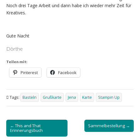
Noch drei Tage Arbeit und dann habe ich wieder mehr Zeit für
Kreatives.
Gute Nacht
Dörthe
Teilen mit:
Pinterest
Facebook
Tags:
Basteln
Grußkarte
Jena
Karte
Stampin Up
Post
← This and That
Sammelbestellung →
navigation
Erinnerungsbuch