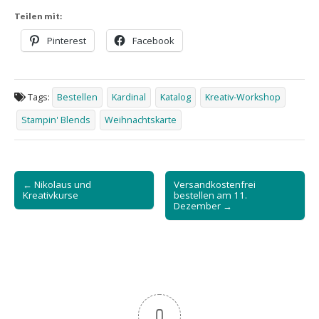
Teilen mit:
Pinterest
Facebook
Tags:
Bestellen
Kardinal
Katalog
Kreativ-Workshop
Stampin' Blends
Weihnachtskarte
Post
← Nikolaus und
Versandkostenfrei
navigation
Kreativkurse
bestellen am 11.
Dezember →
0