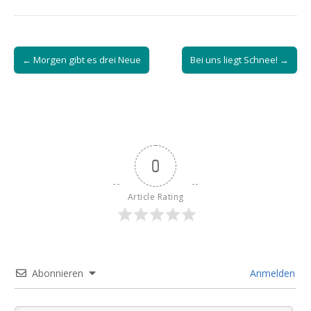
Post
← Morgen gibt es drei Neue
Bei uns liegt Schnee! →
navigation
0
Article Rating
Abonnieren
Anmelden