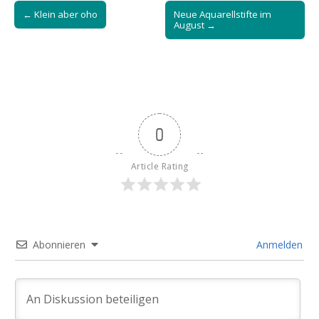
Post
← Klein aber oho
Neue Aquarellstifte im
navigation
August →
0
Article Rating
Abonnieren
Anmelden