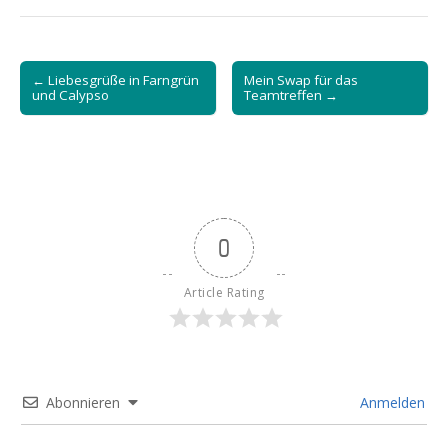
Post
← Liebesgrüße in Farngrün
Mein Swap für das
navigation
und Calypso
Teamtreffen →
0
Article Rating
Abonnieren
Anmelden