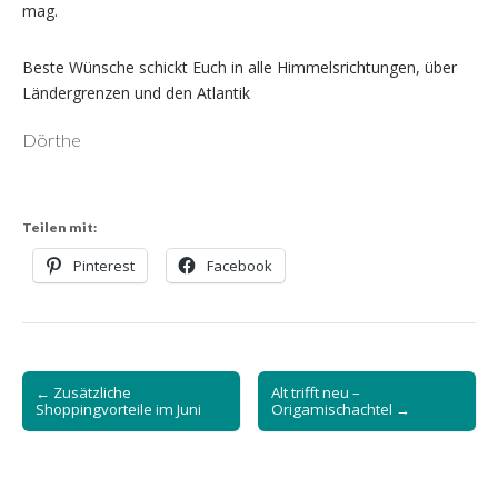
mag.
Beste Wünsche schickt Euch in alle Himmelsrichtungen, über
Ländergrenzen und den Atlantik
Dörthe
Teilen mit:
Pinterest
Facebook
Post
← Zusätzliche
Alt trifft neu –
navigation
Shoppingvorteile im Juni
Origamischachtel →