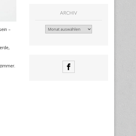
ARCHIV
Archiv
sein –
erde,
lzimmer.