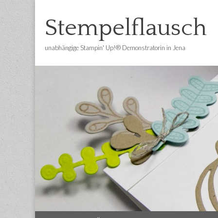
Stempelflausch
unabhängige Stampin' Up!® Demonstratorin in Jena
Main
Skip