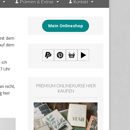
Prämien & Extras
Kontakt
Mein Onlineshop
 mit dem
 auf dem
 ich
17 Uhr
PREMIUM ONLINEKURSE HIER
in nicht,
KAUFEN
 hier