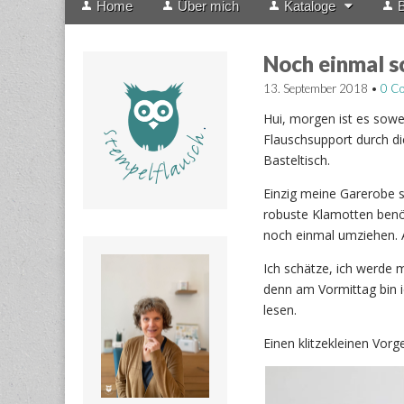
Home
Über mich
Kataloge
B
menu
to
content
Noch einmal s
13. September 2018
•
0 C
Hui, morgen ist es sowe
Flauschsupport durch di
Basteltisch.
Einzig meine Garerobe s
robuste Klamotten benöt
noch einmal umziehen. 
Ich schätze, ich werde 
denn am Vormittag bin 
lesen.
Einen klitzekleinen Vo