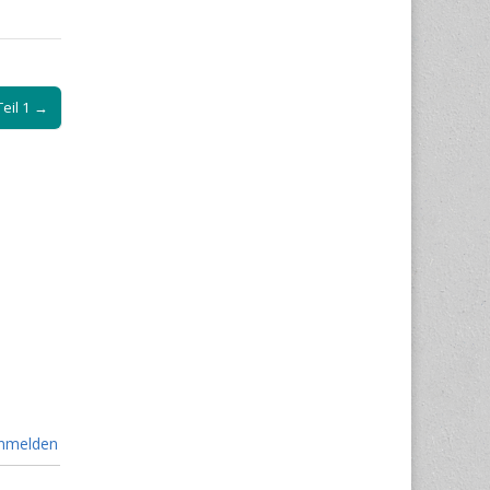
Teil 1 →
nmelden