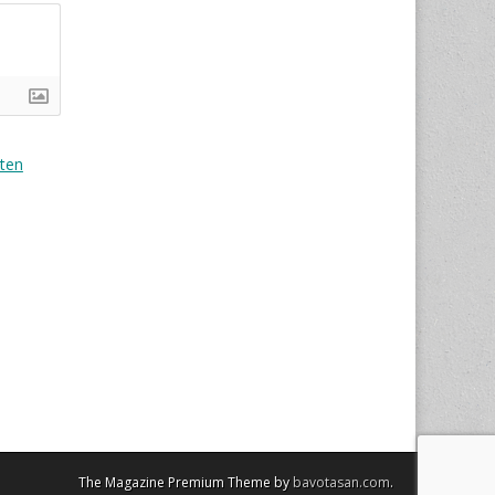
ten
The Magazine Premium Theme by
bavotasan.com
.