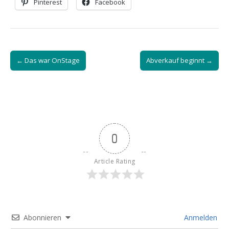
Pinterest
Facebook
Post
← Das war OnStage
Abverkauf beginnt →
navigation
0
Article Rating
Abonnieren
Anmelden