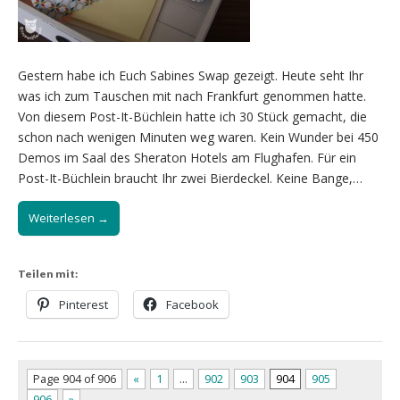
Gestern habe ich Euch Sabines Swap gezeigt. Heute seht Ihr
was ich zum Tauschen mit nach Frankfurt genommen hatte.
Von diesem Post-It-Büchlein hatte ich 30 Stück gemacht, die
schon nach wenigen Minuten weg waren. Kein Wunder bei 450
Demos im Saal des Sheraton Hotels am Flughafen. Für ein
Post-It-Büchlein braucht Ihr zwei Bierdeckel. Keine Bange,…
Weiterlesen →
Teilen mit:
Pinterest
Facebook
Page 904 of 906
«
1
…
902
903
904
905
906
»