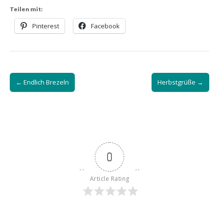
Teilen mit:
Pinterest
Facebook
Post
← Endlich Brezeln
Herbstgrüße →
navigation
0
Article Rating