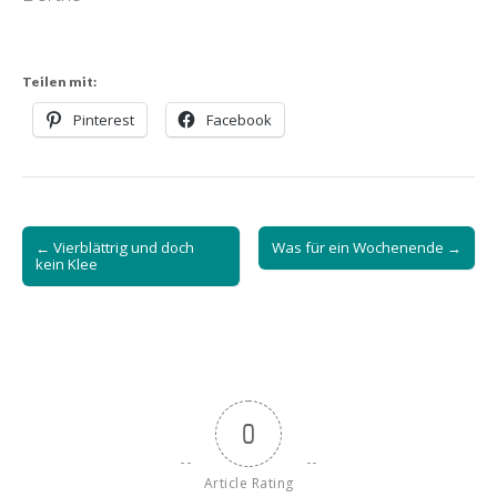
Teilen mit:
Pinterest
Facebook
Post
← Vierblättrig und doch
Was für ein Wochenende →
navigation
kein Klee
0
Article Rating