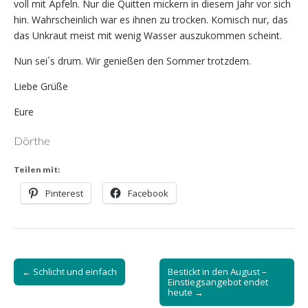
voll mit Äpfeln. Nur die Quitten mickern in diesem Jahr vor sich
hin. Wahrscheinlich war es ihnen zu trocken. Komisch nur, das
das Unkraut meist mit wenig Wasser auszukommen scheint.
Nun sei´s drum. Wir genießen den Sommer trotzdem.
Liebe Grüße
Eure
Dörthe
Teilen mit:
Pinterest
Facebook
Post
← Schlicht und einfach
Bestickt in den August –
navigation
Einstiegsangebot endet
heute →