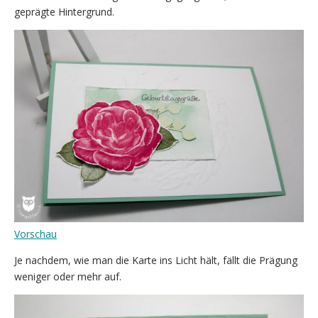
geprägte Hintergrund.
(Link
Vorschau
öffnet
Je nachdem, wie man die Karte ins Licht hält, fällt die Prägung
in
weniger oder mehr auf.
neuem
Tab/Fenster)