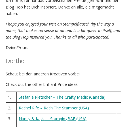
Ich hoffe, Dir hat das Vorbeischauen Freude gemacht und der
Blog Hop hat Dich inspiriert. Danke an alle, die mitgemacht
haben.
I hope you enjoyed your visit on Stempelflausch (by the way a
name, that makes no sense at all and is a bit queer in itself) and
the Blog Hop inspired you. Thanks to all who participated.
Deine/Yours
Dörthe
Schaut bei den anderen Kreativen vorbei.
Check out the other brilliant Pride ideas.
1.
Stefanie Pletscher – The Crafty Medic (Canada)
2.
Rachel Rife – Rach The Stamper (USA)
3.
Nancy & Kayla – StampingBAE (USA)