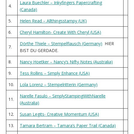
Laura Buechler – Inkyfingers Papercrafting
4.
(Canada)
5.
Helen Read – Allthingsstampy (UK)
6.
Cheryl Hamilton- Create With Cheryl (USA)
Dörthe Thiele – Stempelflausch (Germany)
HIER
7.
BIST DU GERDADE.
8.
Nancy Hoetker – Nancy’s Nifty Notes (Australia)
9.
Tess Rollins – Simply Enhance (USA)
10.
Lola Lorenz – Stempelritterin (Germany)
Narelle Fasulo – SimplyStampingWithNarelle
11.
(Australia)
12.
Susan Legits- Creative Momentum (USA)
13.
Tamara Bertram – Tamara’s Paper Trail (Canada)