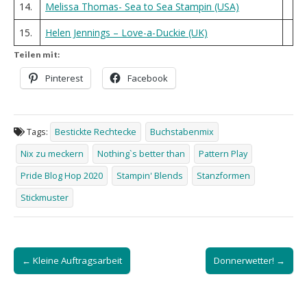
14.
Melissa Thomas- Sea to Sea Stampin (USA)
15.
Helen Jennings – Love-a-Duckie (UK)
Teilen mit:
Pinterest
Facebook
Tags:
Bestickte Rechtecke
Buchstabenmix
Nix zu meckern
Nothing`s better than
Pattern Play
Pride Blog Hop 2020
Stampin' Blends
Stanzformen
Stickmuster
Post
← Kleine Auftragsarbeit
Donnerwetter! →
navigation