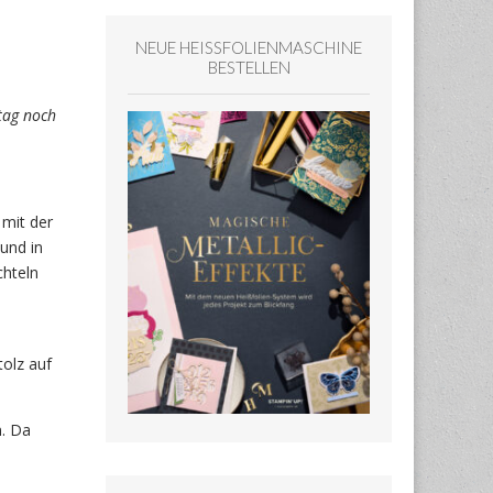
NEUE HEISSFOLIENMASCHINE
BESTELLEN
tag noch
 mit der
 und in
chteln
tolz auf
n. Da