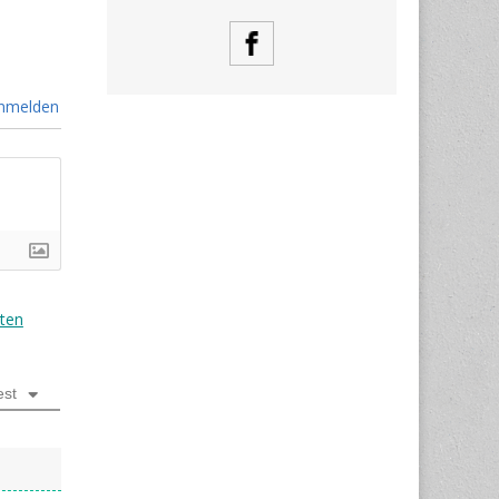
nmelden
ten
est