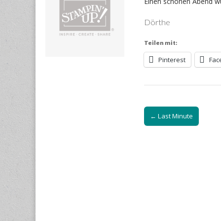
Einen schönen Abend w
Dörthe
Teilen mit:
Pinterest
Fac
Post
← Last Minute
navigation