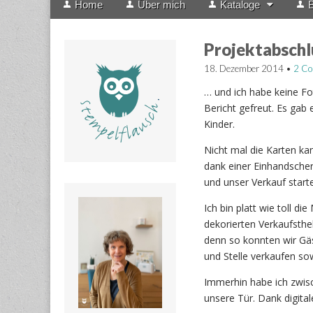
Home
Über mich
Kataloge
B
menu
to
content
Projektabschl
18. Dezember 2014
•
2 C
… und ich habe keine Fot
Bericht gefreut. Es gab 
Kinder.
Nicht mal die Karten kan
dank einer Einhandscher
und unser Verkauf starte
Ich bin platt wie toll d
dekorierten Verkaufsthe
denn so konnten wir Gä
und Stelle verkaufen so
Immerhin habe ich zwis
unsere Tür. Dank digita