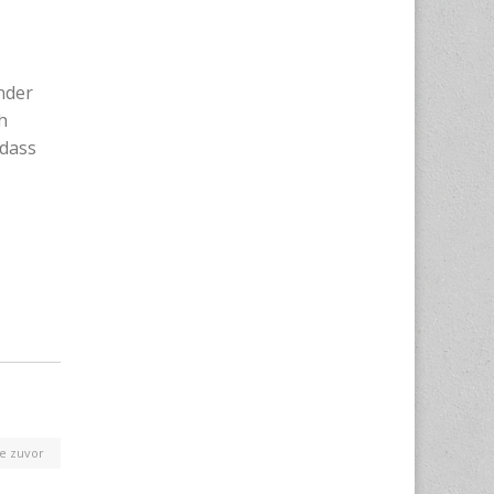
nder
h
 dass
e zuvor