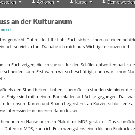
estellen
Aktionen
Kurse
Demo werden
uss an der Kulturanum
omments
os gemacht. Tut mir leid. Ihr habt Euch sicher schon auf einen bebild
einfach so viel zu tun. Da habe ich mich aufs Wichtigste konzentiert – 
n ich Euch zeigen, die ich speziell für den Schüler entworfen hatte, de
e schneiden kann. Erst waren wir so beschäftigt, dann war schon Na
te.
ie Mädels den Stand betreut haben. Unermüdlich standen sie hinter der
ke. Einige sind mit meinem Bauchladen auf Achse gegangen. Das war 
ste für unsere Karten und Boxen begeistern, an Kurzentschlossene a
wie Interessierte in unseren Raum locken.
chendurch zu Hause noch ein Plakat mit MDS gestaltet. Das schmück
ler Daten im MDS, kann ich Euch wenigstens einen kleinen Eindruck ve