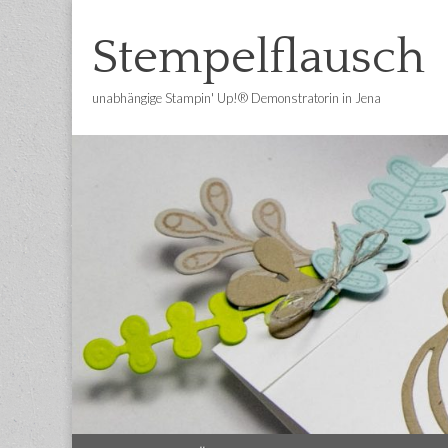
Stempelflausch
unabhängige Stampin' Up!® Demonstratorin in Jena
Main
Skip