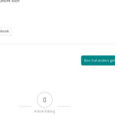
ünscht Euch
ebook
Box mal anders gef
0
Article Rating