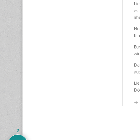
Lie
es 
abe
Ho
Kin
Eur
wir
Da
aus
Li
Dö
2