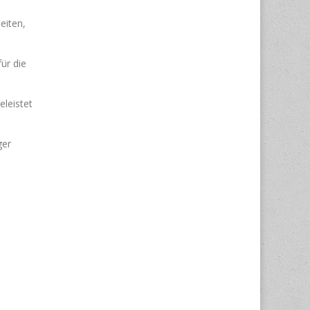
eiten,
ür die
eleistet
ger