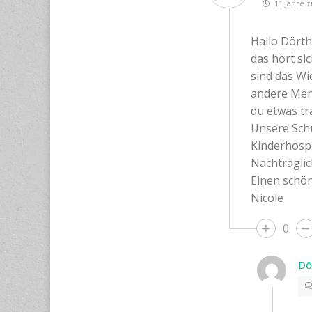
11 Jahre z
Hallo Dörth
das hört si
sind das Wi
andere Mens
du etwas tra
Unsere Schu
Kinderhosp
Nachträgli
Einen schö
Nicole
0
Dö