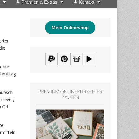
Prämien & Extras
Kontakt
Mein Onlineshop
erten
die
r nur
chmittag
PREMIUM ONLINEKURSE HIER
 hübsch
KAUFEN
clever,
n Ort
te
rmitteln.