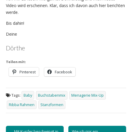
Video wird erscheinen. Klar, dass ich davon auch hier berichten
werde.
Bis dahin!
Deine
Dörthe
Teilen mit:
Pinterest
Facebook
Tags:
Baby
Buchstabenmix
Menagerie Mix-Up
Ribba Rahmen
Stanzformen
Post
← Mit Kupfer beschwingt in
Wie ich mir ein